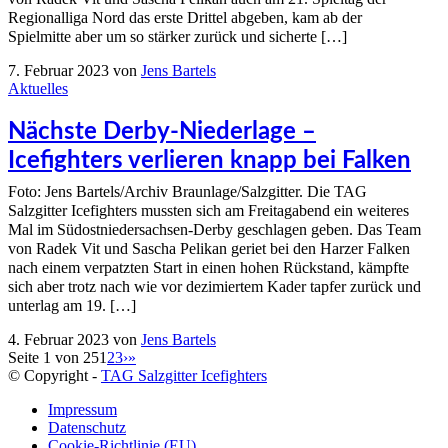
Regionalliga Nord das erste Drittel abgeben, kam ab der
Spielmitte aber um so stärker zurück und sicherte […]
7. Februar 2023
von
Jens Bartels
Aktuelles
Nächste Derby-Niederlage –
Icefighters verlieren knapp bei Falken
Foto: Jens Bartels/Archiv Braunlage/Salzgitter. Die TAG
Salzgitter Icefighters mussten sich am Freitagabend ein weiteres
Mal im Südostniedersachsen-Derby geschlagen geben. Das Team
von Radek Vit und Sascha Pelikan geriet bei den Harzer Falken
nach einem verpatzten Start in einen hohen Rückstand, kämpfte
sich aber trotz nach wie vor dezimiertem Kader tapfer zurück und
unterlag am 19. […]
4. Februar 2023
von
Jens Bartels
Seite 1 von 25
1
2
3
›
»
© Copyright -
TAG Salzgitter Icefighters
Impressum
Datenschutz
Cookie-Richtlinie (EU)