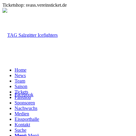
Ticketshop: svass.vereinsticket.de
Home
News
Team
Saison
Tickets
Facebook
Fanshop
Sponsoren
Nachwuchs
Medien
Eissporthalle
Kontakt
Suche
Menü
Menü