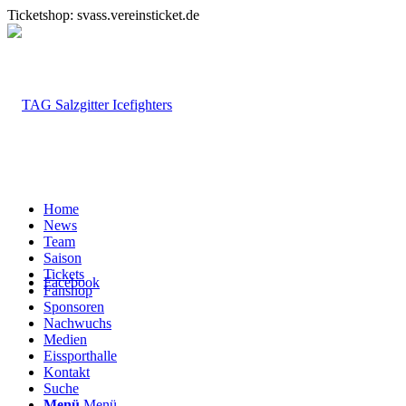
Ticketshop: svass.vereinsticket.de
Home
News
Team
Saison
Tickets
Facebook
Fanshop
Sponsoren
Nachwuchs
Medien
Eissporthalle
Kontakt
Suche
Menü
Menü