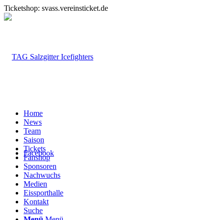
Ticketshop: svass.vereinsticket.de
Home
News
Team
Saison
Tickets
Facebook
Fanshop
Sponsoren
Nachwuchs
Medien
Eissporthalle
Kontakt
Suche
Menü
Menü