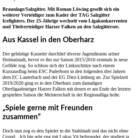
Braunlage/Salzgitter. Mit Roman Löwing gesellt sich ein
weiterer Verteidiger zum Kader der TAG Salzgitter
Icefighters. Der 25-Jährige wechselt vom Ligakonkurrenten
und Titelverteidiger Harzer Falken an den Salzgittersee.
Aus Kassel in den Oberharz
Der gebürtige Kasseler durchlief diverse Jugendteams seiner
Heimatstadt, bevor es ihn zur Saison 2015/2016 erstmals in neue
Gefilde zog. So schloss sich der Linksschütze nach einem
Kurzausflug beim ESC Paderborn in den folgenden drei Jahren
dem EC Lauterbach und der EG Diez-Limburg an. Zur Spielzeit
2019/2020 ging es in den Oberharz zum damaligen
Oberligaabsteiger Harzer Falken mit denen er am Ende der letzten
gespielten Saison die Meisterschaft in der Regionalliga holte.
„Spiele gerne mit Freunden
zusammen“
Doch nun zog es den Spieler in die Stahlstadt und das nicht ohne
Grund. „Ich bin sehr eng mit Lukas Vit befreundet, der studiert ja