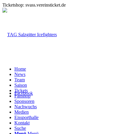
Ticketshop: svass.vereinsticket.de
Home
News
Team
Saison
Tickets
Facebook
Fanshop
Sponsoren
Nachwuchs
Medien
Eissporthalle
Kontakt
Suche
Menü
Menü