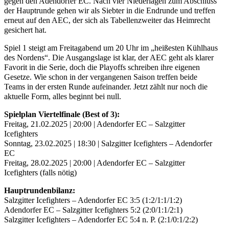
gegen den Adendorfer EC. Nach vier Niederlagen zum Abschluss
der Hauptrunde gehen wir als Siebter in die Endrunde und treffen
erneut auf den AEC, der sich als Tabellenzweiter das Heimrecht
gesichert hat.
Spiel 1 steigt am Freitagabend um 20 Uhr im „heißesten Kühlhaus
des Nordens“. Die Ausgangslage ist klar, der AEC geht als klarer
Favorit in die Serie, doch die Playoffs schreiben ihre eigenen
Gesetze. Wie schon in der vergangenen Saison treffen beide
Teams in der ersten Runde aufeinander. Jetzt zählt nur noch die
aktuelle Form, alles beginnt bei null.
Spielplan Viertelfinale (Best of 3):
Freitag, 21.02.2025 | 20:00 | Adendorfer EC – Salzgitter
Icefighters
Sonntag, 23.02.2025 | 18:30 | Salzgitter Icefighters – Adendorfer
EC
Freitag, 28.02.2025 | 20:00 | Adendorfer EC – Salzgitter
Icefighters (falls nötig)
Hauptrundenbilanz:
Salzgitter Icefighters – Adendorfer EC 3:5 (1:2/1:1/1:2)
Adendorfer EC – Salzgitter Icefighters 5:2 (2:0/1:1/2:1)
Salzgitter Icefighters – Adendorfer EC 5:4 n. P. (2:1/0:1/2:2)