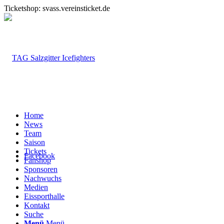
Ticketshop: svass.vereinsticket.de
Home
News
Team
Saison
Tickets
Facebook
Fanshop
Sponsoren
Nachwuchs
Medien
Eissporthalle
Kontakt
Suche
Menü
Menü