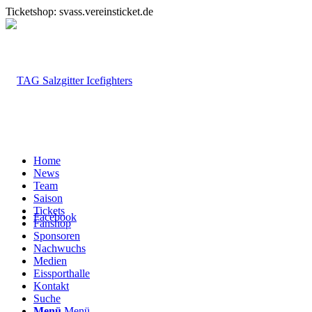
Ticketshop: svass.vereinsticket.de
Home
News
Team
Saison
Tickets
Facebook
Fanshop
Sponsoren
Nachwuchs
Medien
Eissporthalle
Kontakt
Suche
Menü
Menü