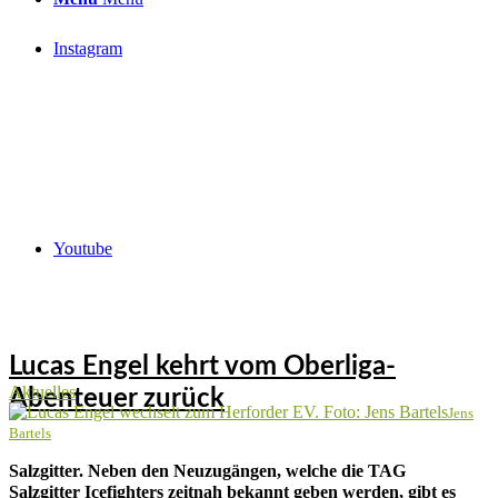
Instagram
Youtube
Lucas Engel kehrt vom Oberliga-
Aktuelles
Abenteuer zurück
Jens
Bartels
Salzgitter. Neben den Neuzugängen, welche die TAG
Salzgitter Icefighters zeitnah bekannt geben werden, gibt es