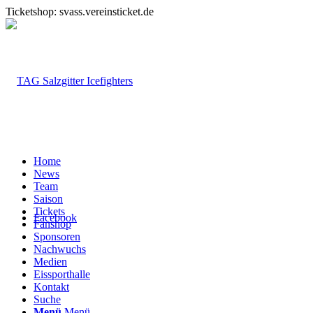
Ticketshop: svass.vereinsticket.de
Home
News
Team
Saison
Tickets
Facebook
Fanshop
Sponsoren
Nachwuchs
Medien
Eissporthalle
Kontakt
Suche
Menü
Menü