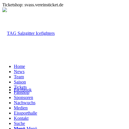
Ticketshop: svass.vereinsticket.de
Home
News
Team
Saison
Tickets
Facebook
Fanshop
Sponsoren
Nachwuchs
Medien
Eissporthalle
Kontakt
Suche
Menü
Menü