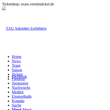
Ticketshop: svass.vereinsticket.de
Home
News
Team
Saison
Tickets
Facebook
Fanshop
Sponsoren
Nachwuchs
Medien
Eissporthalle
Kontakt
Suche
Menü
Menü