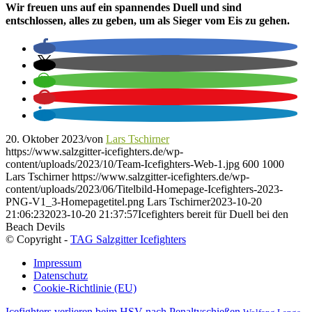
Wir freuen uns auf ein spannendes Duell und sind
entschlossen, alles zu geben, um als Sieger vom Eis zu gehen.
20. Oktober 2023
/
von
Lars Tschirner
https://www.salzgitter-icefighters.de/wp-
content/uploads/2023/10/Team-Icefighters-Web-1.jpg
600
1000
Lars Tschirner
https://www.salzgitter-icefighters.de/wp-
content/uploads/2023/06/Titelbild-Homepage-Icefighters-2023-
PNG-V1_3-Homepagetitel.png
Lars Tschirner
2023-10-20
21:06:23
2023-10-20 21:37:57
Icefighters bereit für Duell bei den
Beach Devils
© Copyright -
TAG Salzgitter Icefighters
Impressum
Datenschutz
Cookie-Richtlinie (EU)
Icefighters verlieren beim HSV nach Penaltyschießen