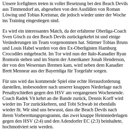
Unsere Icefighters treten in voller Besetzung bei den Beach Devils
aus Timmendorf an, abgesehen von den Ausfällen von Roman
Löwing und Tobias Kreismar, die jedoch wieder unter der Woche
ins Training eingestiegen sind.
Es wird ein interessantes Match, da der erfahrene Oberliga-Coach
Sven Gösch zu den Beach Devils zurückgekehrt ist und einige
Veränderungen im Team vorgenommen hat. Stürmer Tobias Bruns
und Louis Habel wurden von den Ex-Oberligisten Hamburg
Crocodiles mitgebracht. Im Tor wird nun der Italo-Kanadier Ryan
Bontorin stehen und im Sturm der Amerikaner Jonah Henderson,
der von den Weserstars Bremen kam, wird neben dem Kanadier
Brett Mennear aus der Bayernliga für Torgefahr sorgen.
Für uns wird das kommende Spiel eine echte Herausforderung
darstellen, insbesondere nach unserer knappen Niederlage nach
Penaltyschießen gegen den HSV am vergangenen Wochenende.
Coach Radek Vit kehrt an die Bande zurück, Dennis Korff wird
wieder ins Tor zurückkehren, und Tobi Schwab ist ebenfalls
wieder fit. Wir sind uns bewusst, dass die Beach Devils nach
ihrem Vorbereitungsprogramm, das zwei knappe Heimniederlagen
gegen den HSV (2:4) und den Adendorfer EC (2:3) beinhaltete,
hochmotiviert sein werden.