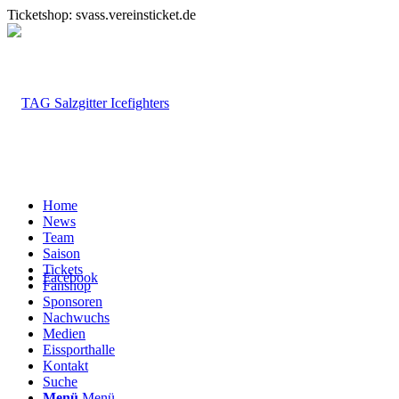
Ticketshop: svass.vereinsticket.de
Home
News
Team
Saison
Tickets
Facebook
Fanshop
Sponsoren
Nachwuchs
Medien
Eissporthalle
Kontakt
Suche
Menü
Menü