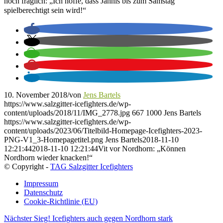
noch fraglich: „Ich hoffe, dass Jannis bis zum Samstag
spielberechtigt sein wird!“
10. November 2018
/
von
Jens Bartels
https://www.salzgitter-icefighters.de/wp-
content/uploads/2018/11/IMG_2778.jpg
667
1000
Jens Bartels
https://www.salzgitter-icefighters.de/wp-
content/uploads/2023/06/Titelbild-Homepage-Icefighters-2023-
PNG-V1_3-Homepagetitel.png
Jens Bartels
2018-11-10
12:21:44
2018-11-10 12:21:44
Vit vor Nordhorn: „Können
Nordhorn wieder knacken!“
© Copyright -
TAG Salzgitter Icefighters
Impressum
Datenschutz
Cookie-Richtlinie (EU)
Nächster Sieg! Icefighters auch gegen Nordhorn stark