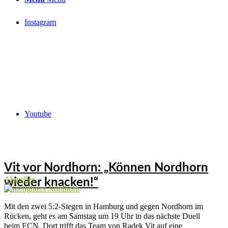
Instagram
Youtube
Vit vor Nordhorn: „Können Nordhorn
Aktuelles
wieder knacken!“
Mit den zwei 5:2-Siegen in Hamburg und gegen Nordhorn im
Rücken, geht es am Samstag um 19 Uhr in das nächste Duell
beim ECN. Dort trifft das Team von Radek Vit auf eine