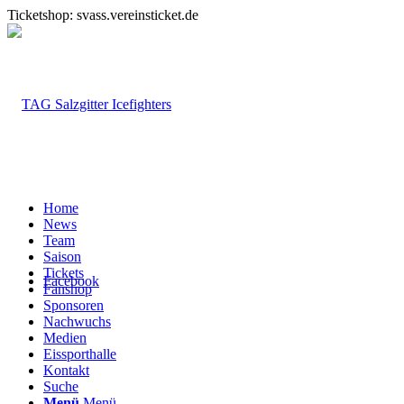
Ticketshop: svass.vereinsticket.de
Home
News
Team
Saison
Tickets
Facebook
Fanshop
Sponsoren
Nachwuchs
Medien
Eissporthalle
Kontakt
Suche
Menü
Menü