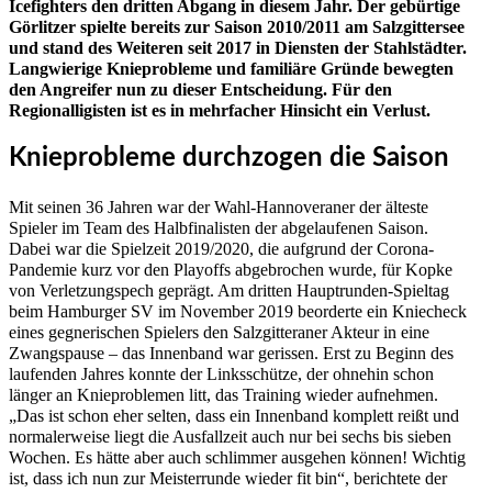
Icefighters den dritten Abgang in diesem Jahr. Der gebürtige
Görlitzer spielte bereits zur Saison 2010/2011 am Salzgittersee
und stand des Weiteren seit 2017 in Diensten der Stahlstädter.
Langwierige Knieprobleme und familiäre Gründe bewegten
den Angreifer nun zu dieser Entscheidung. Für den
Regionalligisten ist es in mehrfacher Hinsicht ein Verlust.
Knieprobleme durchzogen die Saison
Mit seinen 36 Jahren war der Wahl-Hannoveraner der älteste
Spieler im Team des Halbfinalisten der abgelaufenen Saison.
Dabei war die Spielzeit 2019/2020, die aufgrund der Corona-
Pandemie kurz vor den Playoffs abgebrochen wurde, für Kopke
von Verletzungspech geprägt. Am dritten Hauptrunden-Spieltag
beim Hamburger SV im November 2019 beorderte ein Kniecheck
eines gegnerischen Spielers den Salzgitteraner Akteur in eine
Zwangspause – das Innenband war gerissen. Erst zu Beginn des
laufenden Jahres konnte der Linksschütze, der ohnehin schon
länger an Knieproblemen litt, das Training wieder aufnehmen.
„
Das ist schon eher selten, dass ein Innenband komplett reißt und
normalerweise liegt die Ausfallzeit auch nur bei sechs bis sieben
Wochen
.
Es hätte aber auch schlimmer ausgehen können! Wichtig
ist, dass ich nun zur Meisterrunde wieder fit bin“, berichtete der