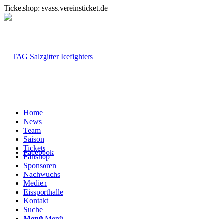
Ticketshop: svass.vereinsticket.de
Home
News
Team
Saison
Tickets
Facebook
Fanshop
Sponsoren
Nachwuchs
Medien
Eissporthalle
Kontakt
Suche
Menü
Menü