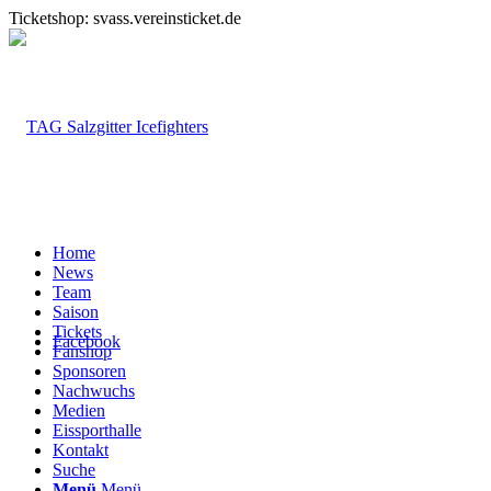
Ticketshop: svass.vereinsticket.de
Home
News
Team
Saison
Tickets
Facebook
Fanshop
Sponsoren
Nachwuchs
Medien
Eissporthalle
Kontakt
Suche
Menü
Menü