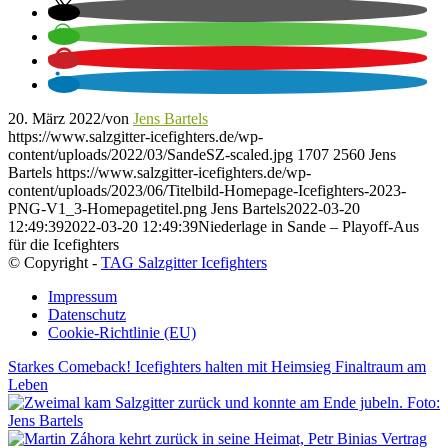
20. März 2022
/
von
Jens Bartels
https://www.salzgitter-icefighters.de/wp-
content/uploads/2022/03/SandeSZ-scaled.jpg
1707
2560
Jens
Bartels
https://www.salzgitter-icefighters.de/wp-
content/uploads/2023/06/Titelbild-Homepage-Icefighters-2023-
PNG-V1_3-Homepagetitel.png
Jens Bartels
2022-03-20
12:49:39
2022-03-20 12:49:39
Niederlage in Sande – Playoff-Aus
für die Icefighters
© Copyright -
TAG Salzgitter Icefighters
Impressum
Datenschutz
Cookie-Richtlinie (EU)
Starkes Comeback! Icefighters halten mit Heimsieg Finaltraum am
Leben