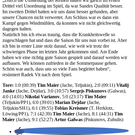
„Durch die Umstellung der Reihen hatten wir gleich im ersten
Drittel viel Unordnung im Spiel, da war Sandes Qualität besser.
Im zweiten Drittel hatten wir uns dann besser gefunden, aber
unsere Chancen nicht verwertet. Am Schluss war es dann ein
Kampf gegen Windmühlen, da konnten wir nicht gleichwertig
dagegen halten.
Natürlich bin ich etwas traurig, dass die Krankheitswelle so
zugeschlagen hat und dass die Saison für uns nun vorbei ist. Aber
ich bin in erster Linie stolz darauf, wie weit wir trotz der
schwierigen Phase im letzten Jahr gekommen sind. Am Ende
haben wir eine richtig gute Saison gespielt und darauf werden wir
aufbauen. Wir können zufrieden in die Sommerpause gehen.
Schön war auch, dass uns so viele Fans begleitet haben“,
resümiert Radek Vit nach dem Spiel.
Tore:
1:0 (00:39)
Tim Maier
(Jache, Teljukin), 2:0 (09:11)
Vitalij
Janke
(Jache, Dejdar), 3:0 (10:57)
Sergejs Piskunovs
(Galwas),
4:0 (14:01)
Nikolai Varianov
, 5:0 (23:17)
Tim Maier
(Teljukin/PP1), 6:0 (39:01)
Marian Dejdar
(Jache,
Teljukin/SH1), 6:1 (39:55)
Tobias Kreismer
(T. Herklotz,
Löwing/PP1), 7:1 (42:39)
Tim Maier
(Jache), 8:1 (44:31)
Tim
Maier
(Jache), 9:1 (52:27)
Artur Galwas
(Piskunovs, Zubulis)