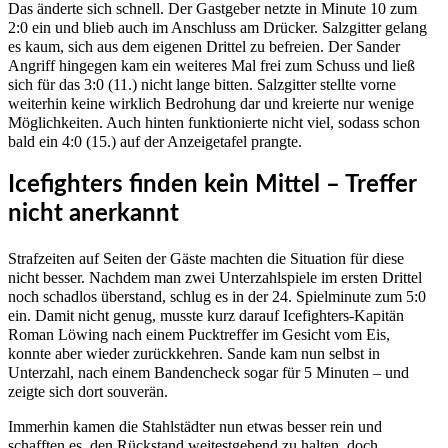
Das änderte sich schnell. Der Gastgeber netzte in Minute 10 zum
2:0 ein und blieb auch im Anschluss am Drücker. Salzgitter gelang
es kaum, sich aus dem eigenen Drittel zu befreien. Der Sander
Angriff hingegen kam ein weiteres Mal frei zum Schuss und ließ
sich für das 3:0 (11.) nicht lange bitten. Salzgitter stellte vorne
weiterhin keine wirklich Bedrohung dar und kreierte nur wenige
Möglichkeiten. Auch hinten funktionierte nicht viel, sodass schon
bald ein 4:0 (15.) auf der Anzeigetafel prangte.
Icefighters finden kein Mittel – Treffer
nicht anerkannt
Strafzeiten auf Seiten der Gäste machten die Situation für diese
nicht besser. Nachdem man zwei Unterzahlspiele im ersten Drittel
noch schadlos überstand, schlug es in der 24. Spielminute zum 5:0
ein. Damit nicht genug, musste kurz darauf Icefighters-Kapitän
Roman Löwing nach einem Pucktreffer im Gesicht vom Eis,
konnte aber wieder zurückkehren. Sande kam nun selbst in
Unterzahl, nach einem Bandencheck sogar für 5 Minuten – und
zeigte sich dort souverän.
Immerhin kamen die Stahlstädter nun etwas besser rein und
schafften es, den Rückstand weitestgehend zu halten, doch