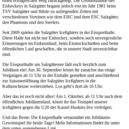
einen erfolgreichen Weg zurückgelegt. Die Geburtsstunde des
Eishockeys in Salzgitter begann jedoch erst im Jahr 1981 beim
TSV Salzgitter und führte zu aufregenden Zeiten mit
verschiedenen Vereinen wie dem EHC und dem ESC Salzgitter,
den Phantoms und den Steelers.
Seit 2009 spielen die Salzgitter Icefighters in der Eissporthalle.
Diese Halle hat nicht nur Eishockey, sondern auch unvergessliche
Erinnerungen im Eiskunstlauf, beim Eisstockschießen und beim
öffentlichen Lauf geschaffen, die in unserer Stadt unverzichtbar
sind.
Die Eissporthalle am Salzgittersee lädt euch herzlich zum
Jubiläum ein! Am 30. September könnt ihr zunächst das eisige
Vergnügen ab 11 Uhr in der Eishalle genießen und anschließend
zur Saisoneröffnung der Salzgitter Icefighters in die
Kulturscheune weiterziehen. Los geht’s dort ab 16 Uhr.
Aber das ist noch nicht alles! Am 1. Oktober, ab 11 Uhr nach dem
öffentlichen Jubiläumslauf, könnt ihr das Testspiel unserer
Icefighters gegen die U20 der Kassel Huskies live verfolgen.
Und das Beste: Die Eissporthalle veranstaltet ein Jubiläums-
Gewinnspiel für beide Tage! Mehr Informationen findet ihr unter
dem unten angegebenen Link.