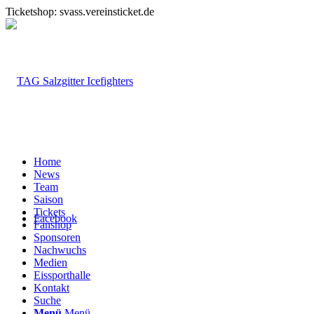
Ticketshop: svass.vereinsticket.de
Home
News
Team
Saison
Tickets
Facebook
Fanshop
Sponsoren
Nachwuchs
Medien
Eissporthalle
Kontakt
Suche
Menü
Menü