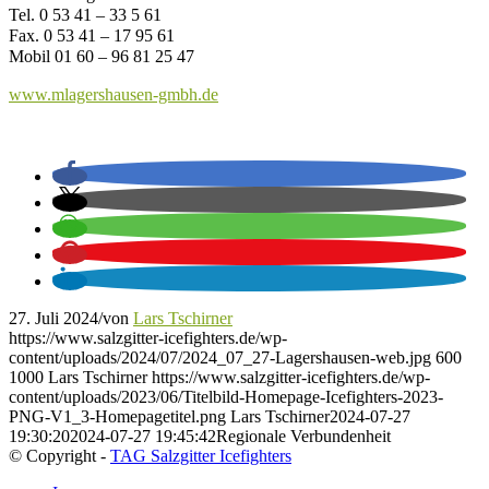
Tel. 0 53 41 – 33 5 61
Fax. 0 53 41 – 17 95 61
Mobil 01 60 – 96 81 25 47
www.mlagershausen-gmbh.de
27. Juli 2024
/
von
Lars Tschirner
https://www.salzgitter-icefighters.de/wp-
content/uploads/2024/07/2024_07_27-Lagershausen-web.jpg
600
1000
Lars Tschirner
https://www.salzgitter-icefighters.de/wp-
content/uploads/2023/06/Titelbild-Homepage-Icefighters-2023-
PNG-V1_3-Homepagetitel.png
Lars Tschirner
2024-07-27
19:30:20
2024-07-27 19:45:42
Regionale Verbundenheit
© Copyright -
TAG Salzgitter Icefighters