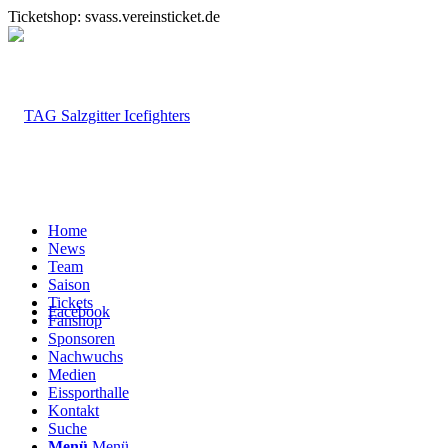
Ticketshop: svass.vereinsticket.de
Home
News
Team
Saison
Tickets
Facebook
Fanshop
Sponsoren
Nachwuchs
Medien
Eissporthalle
Kontakt
Suche
Menü
Menü