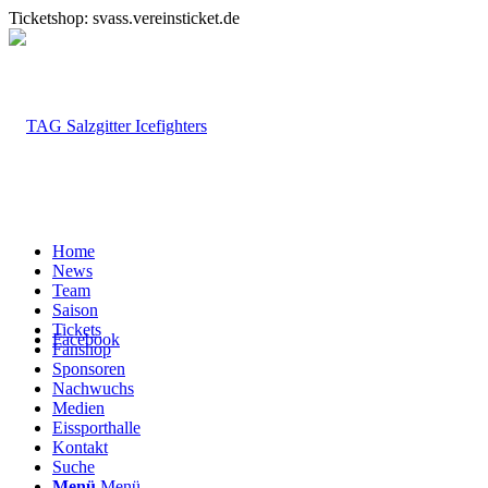
Ticketshop: svass.vereinsticket.de
Home
News
Team
Saison
Tickets
Facebook
Fanshop
Sponsoren
Nachwuchs
Medien
Eissporthalle
Kontakt
Suche
Menü
Menü